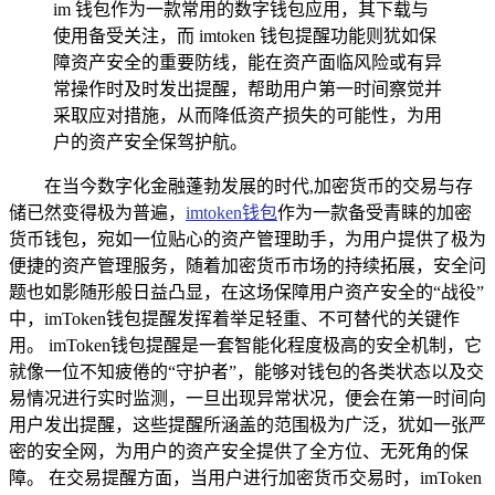
im 钱包作为一款常用的数字钱包应用，其下载与
使用备受关注，而 imtoken 钱包提醒功能则犹如保
障资产安全的重要防线，能在资产面临风险或有异
常操作时及时发出提醒，帮助用户第一时间察觉并
采取应对措施，从而降低资产损失的可能性，为用
户的资产安全保驾护航。
在当今数字化金融蓬勃发展的时代,加密货币的交易与存
储已然变得极为普遍，
imtoken钱包
作为一款备受青睐的加密
货币钱包，宛如一位贴心的资产管理助手，为用户提供了极为
便捷的资产管理服务，随着加密货币市场的持续拓展，安全问
题也如影随形般日益凸显，在这场保障用户资产安全的“战役”
中，imToken钱包提醒发挥着举足轻重、不可替代的关键作
用。 imToken钱包提醒是一套智能化程度极高的安全机制，它
就像一位不知疲倦的“守护者”，能够对钱包的各类状态以及交
易情况进行实时监测，一旦出现异常状况，便会在第一时间向
用户发出提醒，这些提醒所涵盖的范围极为广泛，犹如一张严
密的安全网，为用户的资产安全提供了全方位、无死角的保
障。 在交易提醒方面，当用户进行加密货币交易时，imToken