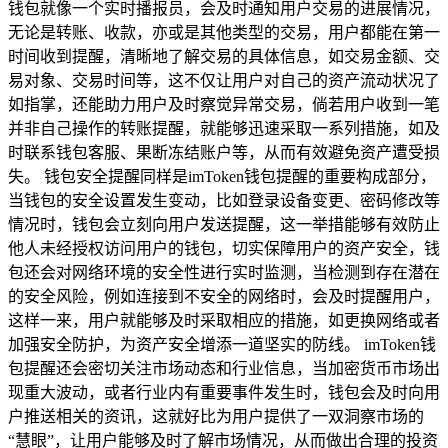
钱包就像一个实时播报员，会及时通知用户交易的进展情况，
无论是转账、收款，亦或是其他类型的交易，用户都能在第一
时间收到提醒，清晰地了解交易的具体信息，如交易金额、交
易对象、交易时间等，这不仅让用户对自己的资产流动状况了
如指掌，还能助力用户及时察觉异常交易，倘若用户收到一笔
并非自己操作的转账提醒，就能够迅速采取一系列措施，如及
时联系钱包客服、果断冻结账户等，从而有效避免资产遭受损
失。 钱包安全提醒同样是imToken钱包提醒的重要构成部分，
当钱包的安全设置发生变动，比如登录设备变更、密码修改等
情况时，钱包会立刻向用户发送提醒，这一举措能够有效防止
他人未经授权访问用户的钱包，切实保障用户的资产安全，钱
包还会对网络环境的安全性进行实时监测，当检测到存在潜在
的安全风险，例如连接到不安全的网络时，会及时提醒用户，
这样一来，用户就能够及时采取相应的措施，如更换网络或者
加强安全防护，为资产安全增添一道坚实的防线。 imToken钱
包提醒还会密切关注市场动态和行业信息，当加密货币市场出
现重大波动，或者行业内有重要事件发生时，钱包会及时向用
户推送相关的资讯，这就好比为用户提供了一双洞察市场的
“慧眼”，让用户能够及时了解市场情况，从而做出合理的投资