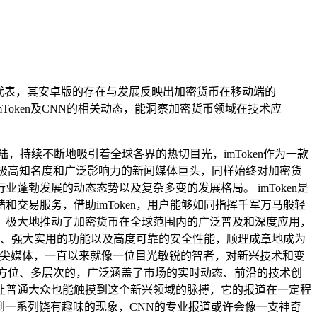
代表，其安卓版的存在与发展反映出加密货币在移动端的
oken及CNN的相关动态，能洞察加密货币领域在技术应
持续不断地吸引着全球各界的热切目光，imToken作为一款
极高知名度和广泛影响力的新闻媒体巨头，同样始终对加密货
勃发展的动态态势以及复杂多变的发展格局。 imToken是
交易服务，借助imToken，用户能够如同指挥千军万马般轻
，极大地推动了加密货币在全球范围内的广泛普及和深度应用，
体验、强大实用的功能以及高度可靠的安全性能，顺理成章地成为
顶尖媒体，一直以来就像一位目光敏锐的智者，对新兴技术和变
方位、多层次的，广泛涵盖了市场的实时动态、前沿的技术创
让普通大众也能触摸到这个新兴领域的脉搏，它的报道在一定程
察到一系列饶有趣味的现象，CNN的专业报道或许会像一支神奇