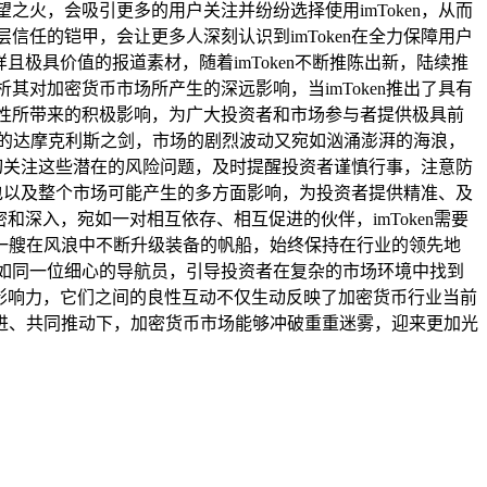
望之火，会吸引更多的用户关注并纷纷选择使用imToken，从而
层信任的铠甲，会让更多人深刻认识到imToken在全力保障用户
且极具价值的报道素材，随着imToken不断推陈出新，陆续推
对加密货币市场所产生的深远影响，当imToken推出了具有
性所带来的积极影响，为广大投资者和市场参与者提供极具前
的达摩克利斯之剑，市场的剧烈波动又宛如汹涌澎湃的海浪，
密切关注这些潜在的风险问题，及时提醒投资者谨慎行事，注意防
钱包以及整个市场可能产生的多方面影响，为投资者提供精准、及
和深入，宛如一对相互依存、相互促进的伙伴，imToken需要
一艘在风浪中不断升级装备的帆船，始终保持在行业的领先地
如同一位细心的导航员，引导投资者在复杂的市场环境中找到
影响力，它们之间的良性互动不仅生动反映了加密货币行业当前
进、共同推动下，加密货币市场能够冲破重重迷雾，迎来更加光