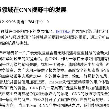
密货币领域在CNN视野中的发展
9 21:29:06
浏览：784
评论：0
领域在CNN视野下的发展情况，
IMTOken
作为加密货币钱包的
关注与报道体现了该领域逐渐受到主流视野的重视，通过分析imT
临的机遇与挑战。
币市场宛如一片广袤无垠且蕴含着无限机遇与重重挑战的全新大陆，
演着举足轻重的关键角色，而CNN，作为一家在全球范围内拥有
千丝万缕的紧密关联，犹如一面镜子，清晰地映照出加密货币行业蓬
务管家，为广大用户提供了极为便捷、高度安全的加密货币存储和
的加密货币生态系统之中，它的横空出世，恰似一阵强劲的东风
认识并尝试使用加密货币，imToken凭借其流畅顺滑的用户
和广泛的赞誉。 CNN作为一家具有广泛且深远影响力的国际
货币这个充满神秘色彩和无限潜力的领域，CNN的报道可谓是全
如一扇明亮的窗户，为公众打开了了解加密货币世界的新视野，
方向。 当imToken与CNN产生密切联系之时，我们能够观