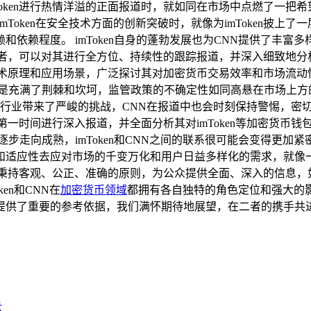
mToken进行热情洋溢的正面报道时，就如同在市场中点燃了一把希
oken在安全技术方面的创新突破时，就像为imToken披上了一
赖程度。 imToken自身的蓬勃发展也为CNN提供了丰富多样
者，可以对其进行全方位、持续性的跟踪报道，并深入细致地分析其
技术原理和应用场景，广泛探讨其对加密货币交易效率和市场流动
而是充满了荆棘和坎坷，监管政策的不确定性如同高悬在市场上方
密货币行业带来了严峻的挑战，CNN在报道中也会时刻保持警惕，
第一时间进行深入报道，并全面分析其对imToken等加密货币
走向成熟，imToken和CNN之间的联系很可能会变得更加紧密
和适应性去应对市场的千变万化和用户日益多样化的需求，就像
，秉持客观、公正、准确的原则，为公众提供全面、深入的信息，
en和CNN在
加密货币领域
都拥有各自独特的角色定位和强大的
提供了重要的参考依据，我们满怀期待地展望，在二者的携手共
云