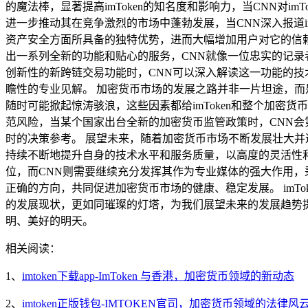
的魔法棒，显著提高imToken的知名度和影响力，当CNN对i
进一步推动其在竞争激烈的市场中蓬勃发展，当CNN深入报道imT
资产安全方面所具备的独特优势，进而大幅增加用户对它的信赖和依
出一系列全新的功能和贴心的服务，CNN就像一位忠实的记录
创新性的新跨链交易功能时，CNN可以深入解读这一功能的
瞻性的专业见解。 加密货币市场的发展之路并非一片坦途，
随时可能掀起惊涛骇浪，这些因素都给imToken和整个加
范风险，当某个国家出台全新的加密货币监管政策时，CNN会
时的决策参考。 展望未来，随着加密货币市场不断发展壮大并逐步
持续不断地提升自身的技术水平和服务质量，以高度的灵活性
位，而CNN则需要继续充分发挥其作为专业媒体的强大作用
正确的方向，共同促进加密货币市场的健康、稳定发展。 imTok
的发展现状，更如同璀璨的灯塔，为我们展望未来的发展趋势
明、美好的明天。
相关阅读：
1、
imtoken下载app-ImToken 与香港，加密货币领域的新动态
2、
imtoken正版钱包-IMTOKEN官司，加密货币领域的法律风