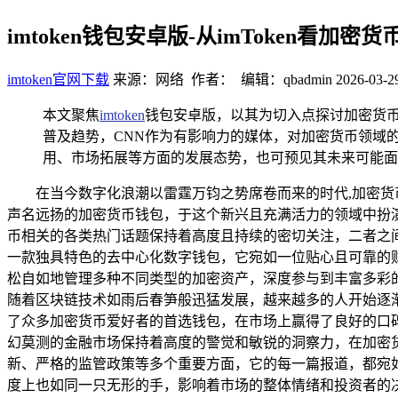
imtoken钱包安卓版-从imToken看加
imtoken官网下载
来源：网络 作者： 编辑：qbadmin
2026-03-2
本文聚焦
imtoken
钱包安卓版，以其为切入点探讨加密货币
普及趋势，CNN作为有影响力的媒体，对加密货币领域的
用、市场拓展等方面的发展态势，也可预见其未来可能面
在当今数字化浪潮以雷霆万钧之势席卷而来的时代,加密货
声名远扬的加密货币钱包，于这个新兴且充满活力的领域中扮
币相关的各类热门话题保持着高度且持续的密切关注，二者之间
一款独具特色的去中心化数字钱包，它宛如一位贴心且可靠的财
松自如地管理多种不同类型的加密资产，深度参与到丰富多彩
随着区块链技术如雨后春笋般迅猛发展，越来越多的人开始逐渐
了众多加密货币爱好者的首选钱包，在市场上赢得了良好的口碑
幻莫测的金融市场保持着高度的警觉和敏锐的洞察力，在加密
新、严格的监管政策等多个重要方面，它的每一篇报道，都宛
度上也如同一只无形的手，影响着市场的整体情绪和投资者的决策