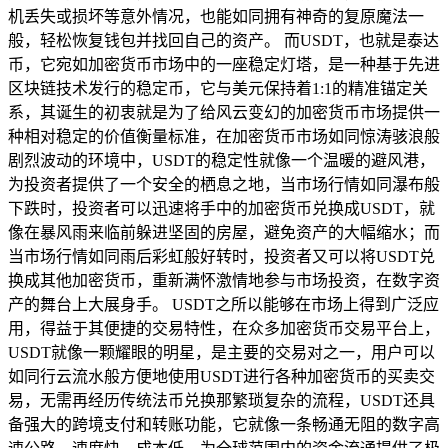
机丢失或损坏等意外情况，也能如同拥有神奇的复原魔法一
般，轻松恢复钱包并找回自己的资产。 而USDT，也就是泰达
币，它宛如加密货币市场中的一座稳定灯塔，是一种基于先进
区块链技术发行的稳定币，它与美元保持着1:1的精准锚定关
系，其诞生的初衷就是为了给风云变幻的加密货币市场提供一
种相对稳定的价值衡量标准，在加密货币市场如同惊涛骇浪般
剧烈波动的环境中，USDT的稳定性就像一个温暖的避风港，
为投资者提供了一个安全的栖息之地，当市场行情如同瀑布般
下跌时，投资者可以迅速将手中的加密货币兑换成USDT，就
像在暴风雨来临前躲进坚固的房屋，避免资产的大幅缩水；而
当市场行情如同雨后彩虹般好转时，投资者又可以将USDT兑
换成其他加密货币，重新满怀激情地参与市场投资，在数字资
产的舞台上大展身手。 USDT之所以能够在市场上得到广泛应
用，得益于其便捷的交易特性，在众多加密货币交易平台上，
USDT就像一颗耀眼的明星，是主要的交易对之一，用户可以
如同行云流水般方便地使用USDT进行各种加密货币的买卖交
易，无需再经历传统法币兑换那繁琐复杂的流程，USDT还具
备强大的跨境支付和转账功能，它就像一条畅通无阻的数字高