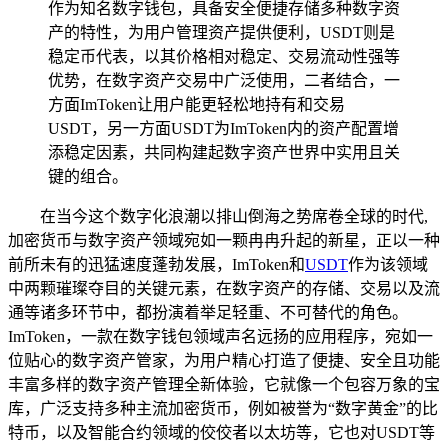
作为知名数字钱包，具备安全便捷存储多种数字资
产的特性，为用户管理资产提供便利，USDT则是
稳定币代表，以其价格相对稳定、交易流动性强等
优势，在数字资产交易中广泛使用，二者结合，一
方面ImToken让用户能更轻松地持有和交易
USDT，另一方面USDT为ImToken内的资产配置增
添稳定因素，共同构建起数字资产世界中实用且关
键的组合。
在当今这个数字化浪潮以排山倒海之势席卷全球的时代,
加密货币与数字资产领域宛如一颗冉冉升起的新星，正以一种
前所未有的迅猛速度蓬勃发展，ImToken和
USDT
作为该领域
中两颗璀璨夺目的关键元素，在数字资产的存储、交易以及流
通等诸多环节中，都扮演着举足轻重、不可替代的角色。
ImToken，一款在数字钱包领域声名远扬的应用程序，宛如一
位贴心的数字资产管家，为用户精心打造了便捷、安全且功能
丰富多样的数字资产管理全新体验，它就像一个包容万象的宝
库，广泛支持多种主流加密货币，例如被誉为“数字黄金”的比
特币，以及智能合约领域的佼佼者以太坊等，它也对USDT等