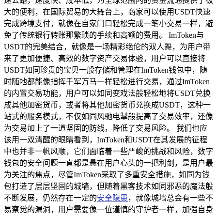
速公路，速度快、成本低，为全球范围内的资金流通提供了极
大的便利，在国际贸易的大舞台上，商家可以使用USDT快速
完成跨境支付，就像在自家门口轻松完成一笔小交易一样，避
免了传统银行转账那繁琐的手续和高额的费用。 ImToken与
USDT的完美结合，就像是一场精彩绝伦的双人舞，为用户带
来了更加便捷、高效的数字资产交易体验，用户可以直接将
USDT如同珍贵的宝贝一般存储和管理在ImToken钱包中，随
时随地都能像指挥千军万马一样轻松进行交易，通过ImToken
的内置交易功能，用户可以如同变戏法般轻松地将USDT兑换
成其他加密货币，或者将其他加密货币兑换成USDT，这种一
站式的服务模式，不仅如同风驰电掣般提高了交易效率，还像
为交易加上了一道坚固的防线，降低了交易风险。 我们也应
该用一双清醒的眼睛看到，ImToken和USDT在其发展的征程
中也并非一帆风顺，它们面临着一些严峻的挑战和风险，数字
钱包的安全问题一直都是悬在用户心头的一把利剑，是用户最
为关注的焦点，尽管ImToken采取了多重安全措施，如同为钱
包打造了层层坚固的城墙，但随着黑客技术如同邪恶的魔法般
不断发展，仍然存在一定的
安全隐患
，就像城墙总会有一些不
易察觉的漏洞，用户需要像一位谨慎的守护者一样，加强自身