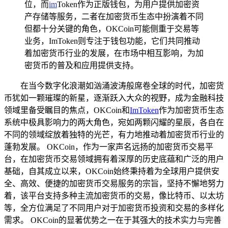
位，而
im
Token作为正版钱包，为用户提供加密资
产存储等服务，二者在加密货币生态中扮演着不同
但都十分关键的角色，OKCoin可能侧重于交易等
业务，ImToken则专注于钱包功能，它们共同推动
着加密货币行业的发展，在市场中相互影响，为加
密货币的普及和应用提供支持。
在当今数字化浪潮如汹涌波涛般席卷全球的时代，加密货
币犹如一颗璀璨的新星，逐渐跃入大众的视野，成为金融科技
领域里备受瞩目的焦点，OKCoin和
ImToken
作为加密货币生态
系统中极具影响力的两大角色，宛如两颗闪耀的星辰，各自在
不同的领域绽放着独特的光芒，有力地推动着加密货币行业的
蓬勃发展。 OKCoin，作为一家声名远扬的加密货币交易平
台，在加密货币交易领域拥有着深厚的历史底蕴和广泛的用户
基础，自其成立以来，OKCoin始终秉持着为全球用户提供安
全、高效、便捷的加密货币交易服务的宗旨，坚持不懈地努力
着，该平台支持多种主流加密货币的交易，像比特币、以太坊
等，全方位满足了不同用户对于加密货币投资和交易的多样化
需求。 OKCoin的显著优势之一在于其强大的技术实力与完善