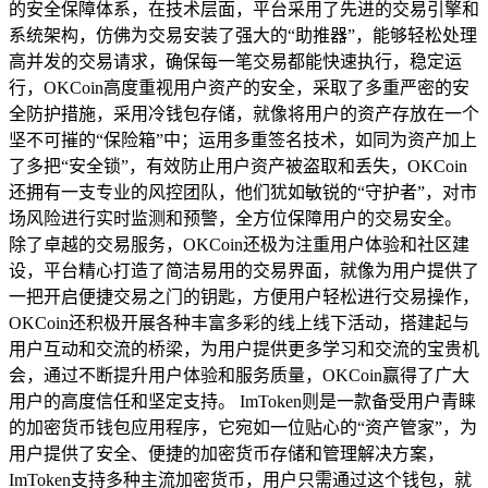
的安全保障体系，在技术层面，平台采用了先进的交易引擎和
系统架构，仿佛为交易安装了强大的“助推器”，能够轻松处理
高并发的交易请求，确保每一笔交易都能快速执行，稳定运
行，OKCoin高度重视用户资产的安全，采取了多重严密的安
全防护措施，采用冷钱包存储，就像将用户的资产存放在一个
坚不可摧的“保险箱”中；运用多重签名技术，如同为资产加上
了多把“安全锁”，有效防止用户资产被盗取和丢失，OKCoin
还拥有一支专业的风控团队，他们犹如敏锐的“守护者”，对市
场风险进行实时监测和预警，全方位保障用户的交易安全。
除了卓越的交易服务，OKCoin还极为注重用户体验和社区建
设，平台精心打造了简洁易用的交易界面，就像为用户提供了
一把开启便捷交易之门的钥匙，方便用户轻松进行交易操作，
OKCoin还积极开展各种丰富多彩的线上线下活动，搭建起与
用户互动和交流的桥梁，为用户提供更多学习和交流的宝贵机
会，通过不断提升用户体验和服务质量，OKCoin赢得了广大
用户的高度信任和坚定支持。 ImToken则是一款备受用户青睐
的加密货币钱包应用程序，它宛如一位贴心的“资产管家”，为
用户提供了安全、便捷的加密货币存储和管理解决方案，
ImToken支持多种主流加密货币，用户只需通过这个钱包，就