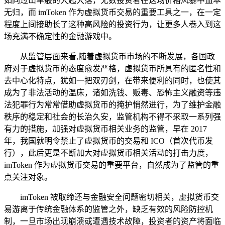
如同过山车般的大起大落，无数投资者在这场价格风暴中血本
无归，而 imToken 作为虚拟货币交易的重要工具之一，在一定
程度上间接助长了这种高风险的投资行为，让更多人卷入到这
场充满不确定性的金融游戏中。
从监管层面来看,随着虚拟货币市场的不断发展，各国政
府对于虚拟货币的态度愈发严格，虚拟货币所具有的匿名性和
去中心化特点，犹如一把双刃剑，在带来便利的同时，也使其
成为了非法活动的温床，诸如洗钱、贩毒、恐怖主义融资等违
法犯罪行为常常借助虚拟货币的掩护悄然进行，为了维护金融
秩序的稳定和社会的长治久安，监管机构不得不采取一系列强
有力的措施，加强对虚拟货币相关业务的监管，早在 2017
年，我国就明令禁止了虚拟货币的交易和 ICO（首次代币发
行），此后更是不断加大对虚拟货币相关活动的打击力度，
imToken 作为虚拟货币交易的重要平台，自然成为了监管的重
点关注对象。
imToken 被取缔还与金融安全问题密切相关，虚拟货币交
易游离于传统金融体系的监管之外，缺乏有效的风险防控机
制，一旦市场出现崩溃或遭遇技术故障，投资者的资产将面临