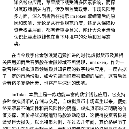
知名钱包应用，苹果版下载受诸多因素影响，而探
讨其取缔相关内容，涉及到监管政策、市场风险等
多方面，深入剖析旨在揭示 imToken 取缔背后的原
因和影响，无论是从行业规范角度，还是从保障投
资者权益层面，都有着重要意义，能让大众更清晰
认识此类虚拟钱包在当下环境中的处境和发展态
势。
在当今数字化金融浪潮迅猛推进的时代,虚拟货币及其相
关应用如雨后春笋般在金融领域不断涌现，imToken，作为一
款曾经在虚拟货币领域颇具知名度的数字钱包应用，一度占据
了一定的市场份额，如今它却面临着被取缔的局面，这背后蕴
含着诸多复杂因素，也将产生深远的影响。
imToken 本质上是一款功能丰富的数字钱包应用，它支持
多种虚拟货币的存储与交易，自虚拟货币市场诞生以来，便始
终笼罩着不确定性和高风险性的阴霾，虚拟货币缺乏明确的价
值支撑，其价格犹如脱缰野马般波动剧烈，这使得投资者极易
遭受巨大损失，以比特币为例，在过去几年间，其价格经历了