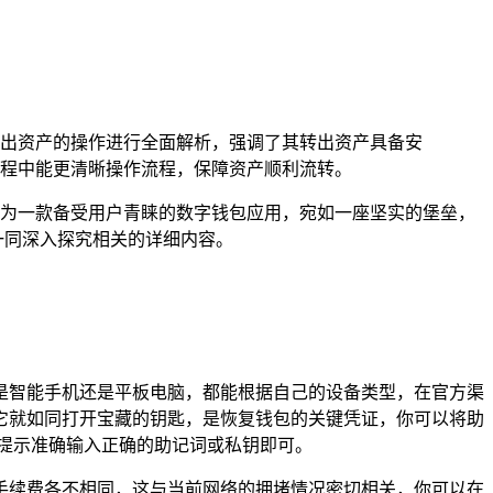
en 转出资产的操作进行全面解析，强调了其转出资产具备安
用过程中能更清晰操作流程，保障资产顺利流转。
，作为一款备受用户青睐的数字钱包应用，宛如一座坚实的堡垒，
们一同深入探究相关的详细内容。
用的是智能手机还是平板电脑，都能根据自己的设备类型，在官方渠
它就如同打开宝藏的钥匙，是恢复钱包的关键凭证，你可以将助
提示准确输入正确的助记词或私钥即可。
手续费各不相同，这与当前网络的拥堵情况密切相关，你可以在