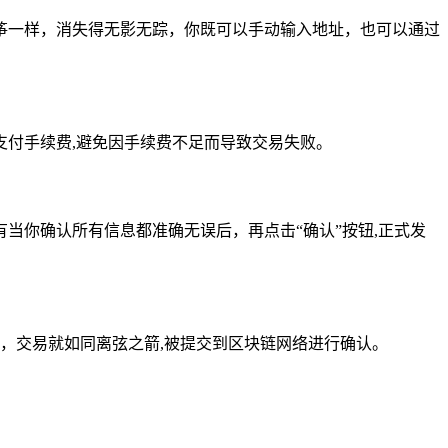
筝一样，消失得无影无踪，你既可以手动输入地址，也可以通过
付手续费,避免因手续费不足而导致交易失败。
当你确认所有信息都准确无误后，再点击“确认”按钮,正式发
后，交易就如同离弦之箭,被提交到区块链网络进行确认。