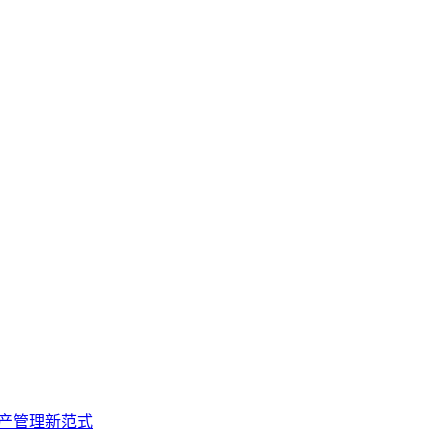
资产管理新范式