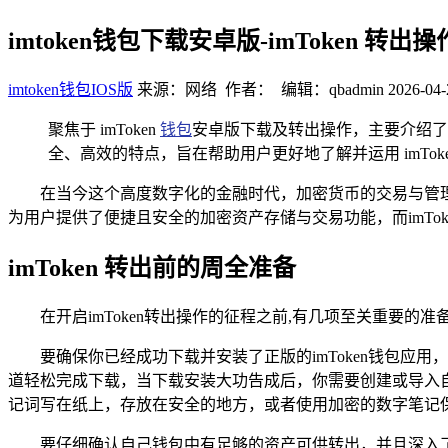
imtoken钱包下载安卓版-imToken 
imtoken钱包IOS版
来源：网络 作者： 编辑：qbadmin
2026-04-
聚焦于 imToken
钱包
安卓版下载及转出操作，主要介绍了在安
全、高效的特点，旨在帮助用户更好地了解并运用 imT
在当今这个高度数字化的金融时代，加密货币的交易与管理
为用户提供了便捷且安全的加密资产存储与交易功能，而imTo
imToken 转出前的周全准备
在开启imToken转出操作的征程之前,有几项至关重要的
要确保你已经成功下载并安装了正版的imToken钱包应
道轻松完成下载，当下载安装大功告成后，你需要创建或导入
记词写在纸上，存放在安全的地方，或者使用加密的数字笔记
要仔细确认自己钱包中有足够的资产可供转出，并且深入