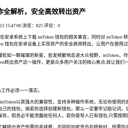
转出操作全解析，安全高效转出资产
23 15:47:00
浏览：825
评论：0
卓系统上下载 imToken 钱包的相关事宜，同时对 imTok
oken 钱包在安卓设备上实现资产的安全高效转出，让用户在使
犹如一颗璀璨的新星，愈发频繁地走进大众视野，imToken
ken转出资产这一操作，更是众多用户关注的核心焦点,就让我
准备工作必须一一落实。
用，imToken以其强大的兼容性，支持多种操作系统，无论你使
自己的钱包，倘若你选择创建新钱包，那么一定要牢记助记词，
保存，但务必不能泄露给任何人，若你是导入已有钱包,只需按照
了解转出资产所需的手续费，不同的加密货币在转账时，所需的