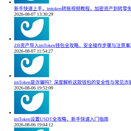
新手快速上手，imtoken转账视频教程，加密资产划转零
2026-08-07 13:30:29
ZB资产导入imToken钱包全攻略，安全操作步骤与注意事
2026-08-07 11:54:27
imToken是诈骗吗？深度解析这款钱包的安全性与常见诈
2026-08-06 19:52:09
imToken设置USDT全攻略，新手快速入门指南
2026-08-06 19:04:12