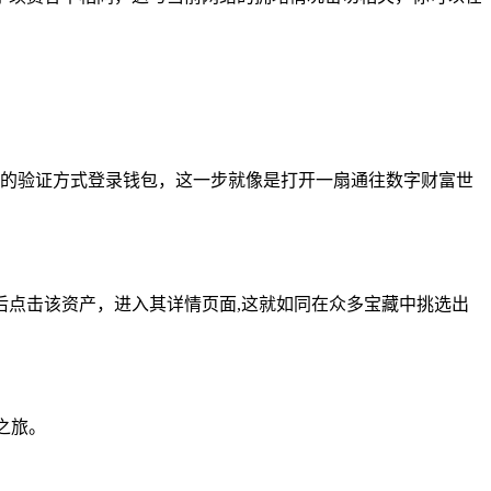
便捷的验证方式登录钱包，这一步就像是打开一扇通往数字财富世
后点击该资产，进入其详情页面,这就如同在众多宝藏中挑选出
之旅。