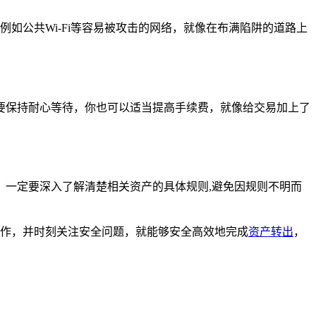
例如公共Wi-Fi等容易被攻击的网络，就像在布满陷阱的道路上
要保持耐心等待，你也可以适当提高手续费，就像给交易加上了
一定要深入了解清楚相关资产的具体规则,避免因规则不明而
行操作，并时刻关注安全问题，就能够安全高效地完成
资产转出
，