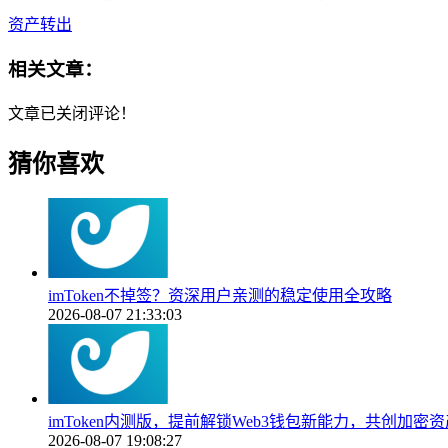
资产转出
相关文章：
文章已关闭评论！
猜你喜欢
imToken不掉签？资深用户亲测的稳定使用全攻略
2026-08-07 21:33:03
imToken内测版，提前解锁Web3钱包新能力，共创加密
2026-08-07 19:08:27