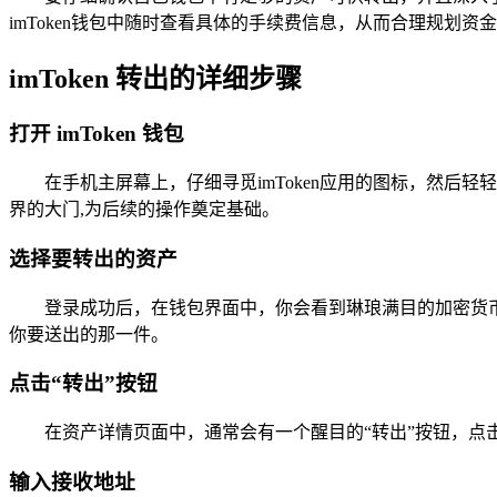
imToken钱包中随时查看具体的手续费信息，从而合理规划资
imToken 转出的详细步骤
打开 imToken 钱包
在手机主屏幕上，仔细寻觅imToken应用的图标，然
界的大门,为后续的操作奠定基础。
选择要转出的资产
登录成功后，在钱包界面中，你会看到琳琅满目的加密货
你要送出的那一件。
点击“转出”按钮
在资产详情页面中，通常会有一个醒目的“转出”按钮，点
输入接收地址