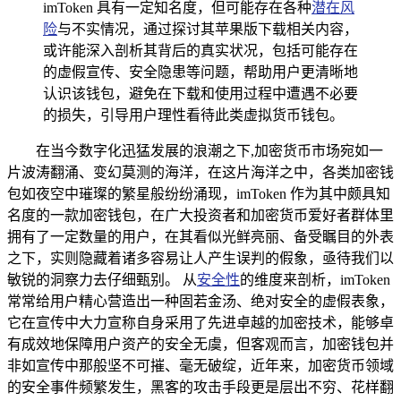
imToken 具有一定知名度，但可能存在各种
潜在风
险
与不实情况，通过探讨其苹果版下载相关内容，
或许能深入剖析其背后的真实状况，包括可能存在
的虚假宣传、安全隐患等问题，帮助用户更清晰地
认识该钱包，避免在下载和使用过程中遭遇不必要
的损失，引导用户理性看待此类虚拟货币钱包。
在当今数字化迅猛发展的浪潮之下,加密货币市场宛如一
片波涛翻涌、变幻莫测的海洋，在这片海洋之中，各类加密钱
包如夜空中璀璨的繁星般纷纷涌现，imToken 作为其中颇具知
名度的一款加密钱包，在广大投资者和加密货币爱好者群体里
拥有了一定数量的用户，在其看似光鲜亮丽、备受瞩目的外表
之下，实则隐藏着诸多容易让人产生误判的假象，亟待我们以
敏锐的洞察力去仔细甄别。 从
安全性
的维度来剖析，imToken
常常给用户精心营造出一种固若金汤、绝对安全的虚假表象，
它在宣传中大力宣称自身采用了先进卓越的加密技术，能够卓
有成效地保障用户资产的安全无虞，但客观而言，加密钱包并
非如宣传中那般坚不可摧、毫无破绽，近年来，加密货币领域
的安全事件频繁发生，黑客的攻击手段更是层出不穷、花样翻