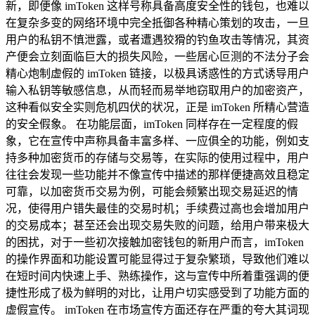
新，即便像 imToken 这样号称具备高度安全性的钱包，也难以
在复杂多变的网络环境中完全抵御各种精心策划的攻击，一旦
用户的私钥不慎泄露，或者遭遇狡猾的钓鱼攻击等情况，其资
产便会立刻面临巨大的损失风险，一些居心叵测的不法分子会
精心炮制虚假的 imToken 链接，以极具诱惑性的方式诱导用户
输入私钥等敏感信息，从而轻而易举地窃取用户的加密资产，
这种看似安全实则危机四伏的状况，正是 imToken 所精心营造
的安全假象。 在功能层面，imToken 同样存在一定程度的假
象，它在宣传中声称具备丰富多样、一应俱全的功能，例如支
持多种加密货币的存储与交易等，在实际的使用过程中，用户
往往会发现一些功能并不像宣传中描述的那样便捷高效且稳定
可靠，以加密货币交易为例，可能会频繁出现交易延迟的情
况，使得用户错失最佳的交易时机；手续费过高也会增加用户
的交易成本；甚至还会出现交易失败的问题，给用户带来极大
的困扰，对于一些初次接触加密钱包的新用户而言，imToken
的操作界面和功能设置可能显得过于复杂繁琐，导致他们难以
在短时间内快速上手、熟练操作，这与宣传中所着重强调的便
捷性形成了极为鲜明的对比，让用户切实感受到了功能方面的
虚假宣传。 imToken 在市场宣传方面还存在严重的夸大其词现