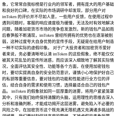
象，它常常自我标榜是行业内的领军者，拥有庞大的用户基础
和良好的口碑，在实际的市场调研中却发现，部分用户对
imToken 的评价并不尽如人意，一些用户反馈，在使用过程中
遇到问题时，客服的响应速度极为缓慢，无法及时有效地解决
问题，随着加密货币市场的竞争愈发激烈，新的钱包产品如雨
后春笋般不断涌现，imToken 曾经所拥有的优势也在逐渐被削
弱，这种过度夸大自身优势的宣传手段，无疑是在给用户制造
一种不切实际的虚假印象。 对于广大投资者和加密货币爱好
者来说，务必要清晰地认清 imToken 的这些假象，绝不能仅仅
被其天花乱坠的宣传所迷惑，而应该深入细致地了解其实际情
况，全面评估其安全性、功能等各个方面，在使用加密钱包
时，要切实提高自身的安全防范意识，谨慎小心地保护好自己
的私钥等重要信息，要对钱包的功能和性能进行全方位的评
估，结合自身的需求和使用习惯，选择最适合自己的钱包产
品。 imToken 的假象就如同一层厚重的迷雾，将用户紧紧笼罩
其中，只有我们始终保持清醒的头脑，运用理性的思维去深入
分析和准确判断，才能成功揭开这层迷雾，避免陷入不必要的
风险之中，在加密货币这个既充满无限机遇又充满诸多挑战的