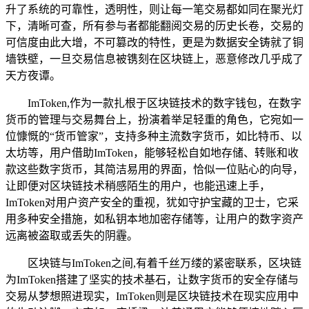
升了系统的可靠性，透明性，则让每一笔交易都如同在聚光灯
下，清晰可查，所有参与者都能翻阅交易的历史长卷，交易的
可信度由此大增，不可篡改的特性，更是为数据安全铸就了铜
墙铁壁，一旦交易信息被镌刻在区块链上，恶意修改几乎成了
天方夜谭。
ImToken,作为一款扎根于区块链技术的数字钱包，在数字
货币的管理与交易舞台上，扮演着举足轻重的角色，它宛如一
位慷慨的“货币管家”，支持多种主流数字货币，如比特币、以
太坊等，用户借助ImToken，能够轻松自如地存储、转账和收
款这些数字货币，其简洁易用的界面，恰似一位贴心的向导，
让即便对区块链技术稍感陌生的用户，也能迅速上手，
ImToken对用户资产安全的重视，犹如守护宝藏的卫士，它采
用多种安全措施，如私钥本地加密存储等，让用户的数字资产
远离被盗取或丢失的阴霾。
区块链与ImToken之间,有着千丝万缕的紧密联系，区块链
为ImToken搭建了坚实的技术基石，让数字货币的安全存储与
交易从梦想照进现实，ImToken则是区块链技术在现实应用中