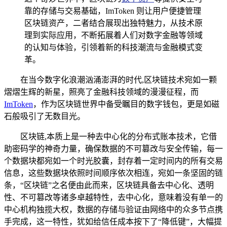
靠的存储与交易基础，ImToken 则让用户便捷管理
区块链资产，二者结合展现出独特魅力，从技术原
理到实际应用，不断拓展着人们对数字金融等领域
的认知与体验，引领着新的科技潮流与金融模式变
革。
在当今数字化浪潮汹涌澎湃的时代,区块链技术宛如一颗
熠熠生辉的新星，照亮了金融科技领域的漫漫征程，而
ImToken
，作为区块链世界中备受瞩目的数字钱包，更是如磁
石般吸引了无数目光。
区块链,本质上是一种去中心化的分布式账本技术，它借
助密码学的神奇力量，确保数据的不可篡改与安全传输，每一
个数据块都宛如一个时光胶囊，封存着一定时间内的所有交易
信息，这些数据块依照时间顺序依次相连，宛如一条坚固的链
条，“区块链”之名便由此而来，区块链具备去中心化、透明
性、不可篡改等诸多卓越特性，去中心化，意味着没有单一的
中心机构独揽大权，数据的存储与验证由网络中的众多节点携
手完成，这一特性，犹如给信任成本按下了“降低键”，大幅提