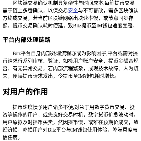
区块链交易确认机制具复杂性与时间成本,每笔提币交易
需于链上多番确认，以保交易
安全
与不可篡改，需多区块确认
方终成交易，若当前区块链网络出块速率慢，或节点同步存
疑，提币交易确认耗时便延，致Bitz提币至IM钱包速度变缓。
平台内部处理链路
Bitz平台自身内部处理流程亦或为影响因子,平台或需对提
币请求行系列审核、验证，如检用户账户安全、提币金额合规
否、有无异常交易，若内部流程繁杂，或现技术故障、人为疏
失，便误提币请求发出，令提币至IM钱包耗时增长。
对用户的作用
提币速度慢予用户诸多不便,对急于用数字货币交易、投
资等操作的用户，或失良好交易时机，数字货币价急波动时，
用户原拟及时提币买卖，然因提币慢，或难在预期价成交，致
经济损，亦损用户对Bitz平台与IM钱包使用体验，降满意度与
信任度。