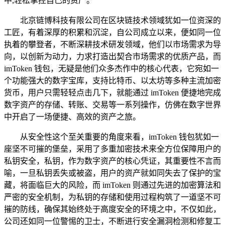
中,轻松掌控自己的资产。
北京链博科技有限公司在区块链技术领域犹如一位资深的
工匠，有着深厚的积累和沉淀，自公司成立以来，便如同一位
执着的攀登者，不断深耕技术研发领域，他们以市场需求为导
向，以创新为动力，力求打造出契合市场需求的优质产品，而
imToken 钱包，无疑是他们众多杰作中的核心代表，它宛如一
个功能强大的数字宝库，支持比特币、以太坊等多种主流加密
货币，用户只需轻轻点击几下，就能通过 imToken 便捷地完成
数字资产的存储、转账、交易等一系列操作，仿佛在数字世界
中开启了一场便捷、高效的资产之旅。
从安全性这个至关重要的角度来看，imToken 钱包犹如一
座坚不可摧的堡垒，采用了多重加密技术来全方位保障用户的
私钥安全，私钥，作为数字资产的核心凭证，其重要性不言而
喻，一旦私钥丢失或被盗，用户的资产就如同失去了保护的宝
藏，将面临巨大的风险，而 imToken 则通过先进的加密算法和
严密的安全机制，为私钥的存储和使用过程构筑了一道坚不可
摧的防线，确保其始终处于高度安全的环境之中，不仅如此，
公司还如同一位警惕的卫士，不断进行安全漏洞检测和修复工