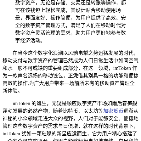
数字资产，无论是存储、交易还是转账等操作，都
可在该钱包上轻松完成，其设计贴合移动使用场
景，界面友好、操作简便，为用户提供了高效、安
全的数字资产管理方式，满足了人们在移动时代对
数字资产灵活管理的需求，助力用户更好地参与数
字经济活动。
在当今这个数字化浪潮以风驰电掣之势迅猛发展的时代，
移动支付与数字资产的管理已然成为人们日常生活中如同空气
和水一般不可或缺的重要组成部分，在这一领域，imToken 作
为一款声名远扬的移动钱包，正凭借其别具一格的功能和便捷
高效的操作,为广大用户带来一场前所未有的移动资产管理全
新体验。
imToken 的诞生，无疑是顺应数字资产市场如雨后春笋般
蓬勃发展的必然产物，随着比特币、以太坊等
加密货币
逐渐从
神秘的小众领域走进大众的视野，人们对于能够安全、便捷地
管理这些数字资产的需求与日俱增，就在这样的时代背景下，
imToken 犹如一颗璀璨的新星应运而生，它为用户精心搭建了