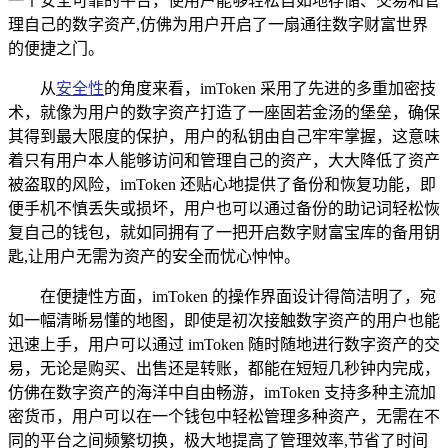
一个安全可靠的平台，使用户能够轻松自如地存储、交易和管
理自己的数字资产,仿佛为用户开启了一扇通往数字财富世界
的便捷之门。
从
安全性
的角度来看，imToken 采用了先进的多重加密技
术，就像为用户的数字资产打造了一座固若金汤的堡垒，确保
其得到最大限度的保护，用户的私钥由自己牢牢掌握，这意味
着只有用户本人能够访问和管理自己的资产，大大降低了资产
被盗取的风险，imToken 还贴心地提供了备份和恢复功能，即
便手机不慎丢失或损坏，用户也可以通过备份的助记词轻松恢
复自己的钱包，就如同拥有了一把开启数字财富宝库的备用钥
匙,让用户无需为资产的安全而忧心忡忡。
在便捷性方面，imToken 的操作界面设计得简洁明了，宛
如一幅清晰易懂的地图，即使是初次接触数字资产的用户也能
迅速上手，用户可以通过 imToken 随时随地进行数字资产的交
易，无论是购买、出售还是转账，都能在短短几秒钟内完成，
仿佛在数字资产的海洋中自由畅游，imToken 支持多种主流加
密货币，用户可以在一个钱包中轻松管理多种资产，无需在不
同的平台之间频繁切换，极大地提高了管理效率,节省了时间