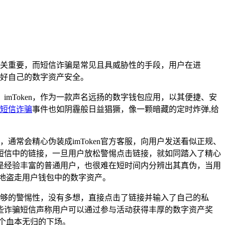
产安全至关重要，而短信诈骗是常见且具威胁性的手段，用户在进
护好自己的数字资产安全。
mToken，作为一款声名远扬的数字钱包应用，以其便捷、安
短信诈骗
事件也如阴霾般日益猖獗，像一颗暗藏的定时炸弹,给
通常会精心伪装成imToken官方客服，向用户发送看似正规、
短信中的链接，一旦用户放松警惕点击链接，就如同踏入了精心
是经验丰富的普通用户，也很难在短时间内分辨出其真伪，当用
地盗走用户钱包中的数字资产。
乏足够的警惕性，没有多想，直接点击了链接并输入了自己的私
些诈骗短信声称用户可以通过参与活动获得丰厚的数字资产奖
个血本无归的下场。