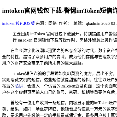
imtoken官网钱包下载-警惕imToken
imtoken钱包IOS版
来源：网络 作者： 编辑：qbadmin
2026-03-
主要围绕 imToken 官网钱包下载展开，特别提醒用户
行 imToken 官网钱包下载等操作时，需格外留意
在当今数字化浪潮以迅猛之势席卷全球的时代，数字资产凭
全的特性，赢得了众多用户的青睐，成为他们存储与管理数字资产
用户的财产安全带来了前所未有的巨大威胁。
imToken短信诈骗的手段犹如变幻莫测的魔方，层出不
实则暗藏玄机的短信，这些短信就像甜蜜的诱饵，往往以账户
布置的
陷阱
，会进入一个仿冒的imToken登录页面，这个页
户在这个虚假页面输入自己的账号、密码、私钥等重要信息后
曾经有一位用户收到一条短信，内容显示他的imToke
钥，结果，如同一场噩梦降临，他钱包里价值数十万元的数字
励，要求用户先缴纳一定的手续费或保证金，很多用户被丰厚