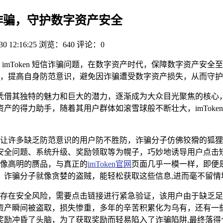
短信诈骗，守护数字资产安全
30 12:16:25
浏览：640
评论：0
警惕 imToken 短信诈骗问题，在数字资产时代，保障数字资
此类诈骗，提高自身防范意识，避免因诈骗遭受数字资产损失，从而守
借其独特的魅力和巨大的潜力，逐渐成为大众目光聚焦的核心，i
的得力助手，随着其用户群体如滚雪球般不断壮大，imToken
穷，让许多缺乏防范意识的用户防不胜防，诈骗分子仿佛狡猾的狐狸，
安全问题、系统升级、奖励领取等为幌子，巧妙地诱导用户点击
面就像高明的赝品，与真正的
imToken官网
页面几乎一模一样，即便
，诈骗分子就像贪婪的盗贼，能轻松获取这些信息,进而毫不留情
n账户存在安全风险，需要点击链接进行紧急验证，该用户由于缺
资产瞬间被盗取，损失惨重，多年的辛苦积累化为乌有，还有一
奖励冲昏了头脑，为了获取奖励而轻易陷入了诈骗陷阱,最终落得