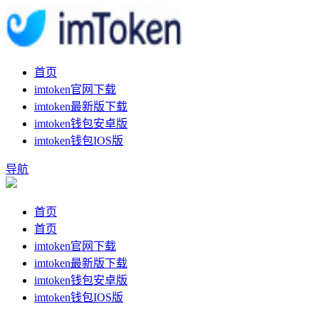
首页
imtoken官网下载
imtoken最新版下载
imtoken钱包安卓版
imtoken钱包IOS版
导航
首页
首页
imtoken官网下载
imtoken最新版下载
imtoken钱包安卓版
imtoken钱包IOS版