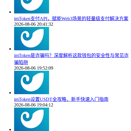
imToken支付API，赋能Web3场景的轻量级支付解决方案
2026-08-06 20:41:32
imToken是诈骗吗？深度解析这款钱包的安全性与常见诈
骗陷阱
2026-08-06 19:52:09
imToken设置USDT全攻略，新手快速入门指南
2026-08-06 19:04:12