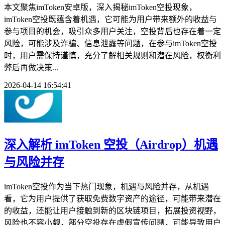
本文聚焦imToken安卓版，深入揭秘imToken空投现象，
imToken空投既蕴含着机遇，它可能为用户带来额外的收益与
参与项目的机会，吸引众多用户关注，空投背后也存在着一定
风险，可能涉及诈骗、信息泄露等问题，在参与imToken空投
时，用户需保持谨慎，充分了解相关规则和潜在风险，权衡利
弊后再做决策...
2026-04-14 16:54:41
深入解析 imToken 空投（Airdrop）机遇
与风险并存
imToken空投作为当下热门现象，机遇与风险并存，从机遇
看，它为用户提供了获取免费数字资产的途径，可能带来潜在
的收益，还能让用户接触到新的区块链项目，拓展投资视野，
风险也不容小觑，部分空投存在虚假宣传问题，可能导致用户