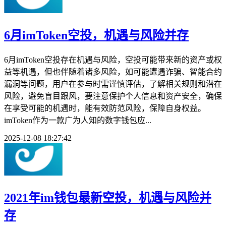
6月imToken空投，机遇与风险并存
6月imToken空投存在机遇与风险，空投可能带来新的资产或权
益等机遇，但也伴随着诸多风险，如可能遭遇诈骗、智能合约
漏洞等问题，用户在参与时需谨慎评估，了解相关规则和潜在
风险，避免盲目跟风，要注意保护个人信息和资产安全，确保
在享受可能的机遇时，能有效防范风险，保障自身权益。
imToken作为一款广为人知的数字钱包应...
2025-12-08 18:27:42
2021年im钱包最新空投，机遇与风险并
存