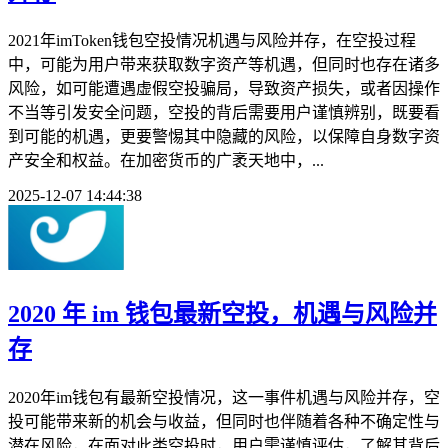
2021年imToken钱包空投情况机遇与风险并存，在空投过程
中，可能为用户带来获取数字资产等机遇，但同时也存在诸多
风险，如可能遭遇虚假空投骗局，导致资产损失，或者因操作
不当等引发安全问题，空投的背后需要用户谨慎辨别，既要看
到可能的机遇，更要警惕其中隐藏的风险，以保障自身数字资
产安全和权益。在加密货币的广袤天地中，...
2025-12-07 14:44:38
2020 年 im 钱包最新空投，机遇与风险并
存
2020年im钱包有最新空投情况，这一事件机遇与风险并存，空
投可能带来新的机会与收益，但同时也伴随着各种不确定性与
潜在风险，在面对此类空投时，用户需谨慎评估，了解其背后