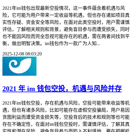
2021年im钱包出现最新空投情况，这一事件蕴含着机遇与风
险，它可能为用户带来一定收益等机遇，但也存在诸如项目真
实性存疑、资金安全等风险，在面对此类空投时，用户需谨慎
评估，了解相关规则和背景，避免盲目参与而遭受损失，同时
也不能因风险而完全忽视可能存在的机遇，需在两者间找到平
衡，做出明智决策。im钱包作为一款广为人知...
2025-12-08 08:03:20
2021 年 im 钱包空投，机遇与风险并存
2021年im钱包空投，存在机遇与风险，空投可能带来收益等机
遇，但也有诸多风险，比如可能存在虚假空投骗局，用户易因
贪图利益而遭受资金损失等，空投背后的技术和规则等也可能
存在不确定性，在面对im钱包空投时，需谨慎评估，了解其真
实性和潜在风险，避免盲目参与而陷入不利境地，要在把握机