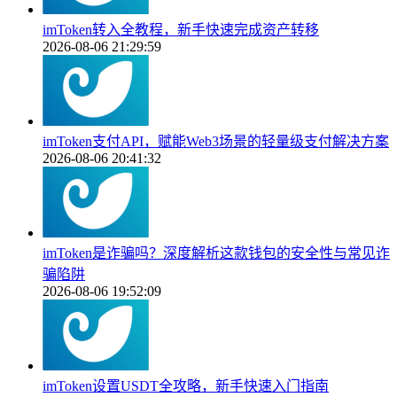
imToken转入全教程，新手快速完成资产转移
2026-08-06 21:29:59
imToken支付API，赋能Web3场景的轻量级支付解决方案
2026-08-06 20:41:32
imToken是诈骗吗？深度解析这款钱包的安全性与常见诈
骗陷阱
2026-08-06 19:52:09
imToken设置USDT全攻略，新手快速入门指南