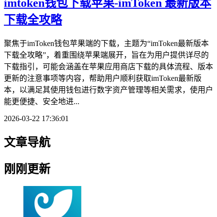
imtoken钱包下载苹果-imToken 最新版本
下载全攻略
聚焦于imToken钱包苹果端的下载，主题为“imToken最新版本
下载全攻略”，着重围绕苹果端展开，旨在为用户提供详尽的
下载指引，可能会涵盖在苹果应用商店下载的具体流程、版本
更新的注意事项等内容，帮助用户顺利获取imToken最新版
本，以满足其使用钱包进行数字资产管理等相关需求，使用户
能更便捷、安全地进...
2026-03-22 17:36:01
文章导航
刚刚更新