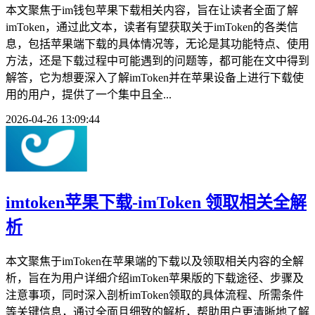
本文聚焦于im钱包苹果下载相关内容，旨在让读者全面了解
imToken，通过此文本，读者有望获取关于imToken的各类信
息，包括苹果端下载的具体情况等，无论是其功能特点、使用
方法，还是下载过程中可能遇到的问题等，都可能在文中得到
解答，它为想要深入了解imToken并在苹果设备上进行下载使
用的用户，提供了一个集中且全...
2026-04-26 13:09:44
imtoken苹果下载-imToken 领取相关全解
析
本文聚焦于imToken在苹果端的下载以及领取相关内容的全解
析，旨在为用户详细介绍imToken苹果版的下载途径、步骤及
注意事项，同时深入剖析imToken领取的具体流程、所需条件
等关键信息，通过全面且细致的解析，帮助用户更清晰地了解