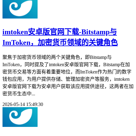
imtoken安卓版官网下载-Bitstamp与
ImToken，加密货币领域的关键角色
聚焦于加密货币领域的两个关键角色，即Bitstamp与
ImToken，同时提及了imtoken安卓版官网下载，Bitstamp在加
密货币交易等方面有着重要地位，而ImToken作为热门的数字
钱包应用，为用户提供存储、管理加密资产等服务，imtoken
安卓版官网下载为安卓用户获取该应用提供途径，这两者在加
密货币生态中...
2026-05-14 15:49:30