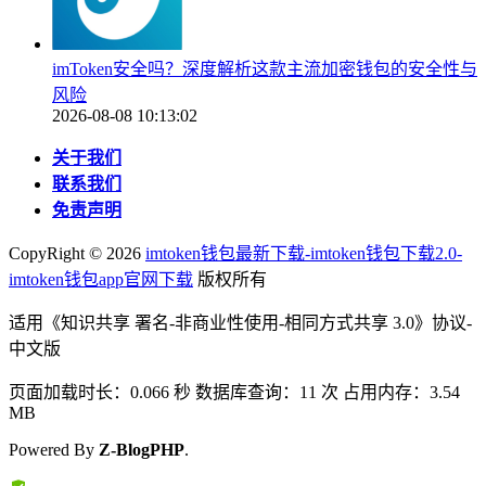
imToken安全吗？深度解析这款主流加密钱包的安全性与
风险
2026-08-08 10:13:02
关于我们
联系我们
免责声明
CopyRight ©
2026
imtoken钱包最新下载-imtoken钱包下载2.0-
imtoken钱包app官网下载
版权所有
适用《知识共享 署名-非商业性使用-相同方式共享 3.0》协议-
中文版
页面加载时长：0.066 秒 数据库查询：11 次 占用内存：3.54
MB
Powered By
Z-BlogPHP
.