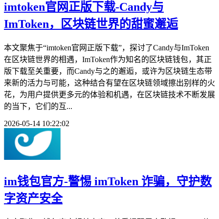
imtoken官网正版下载-Candy与
ImToken，区块链世界的甜蜜邂逅
本文聚焦于“imtoken官网正版下载”，探讨了Candy与ImToken
在区块链世界的相遇，ImToken作为知名的区块链钱包，其正
版下载至关重要，而Candy与之的邂逅，或许为区块链生态带
来新的活力与可能，这种结合有望在区块链领域擦出别样的火
花，为用户提供更多元的体验和机遇，在区块链技术不断发展
的当下，它们的互...
2026-05-14 10:22:02
im钱包官方-警惕 imToken 诈骗，守护数
字资产安全