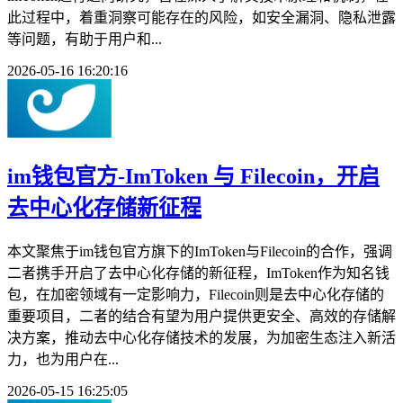
此过程中，着重洞察可能存在的风险，如安全漏洞、隐私泄露
等问题，有助于用户和...
2026-05-16 16:20:16
im钱包官方-ImToken 与 Filecoin，开启
去中心化存储新征程
本文聚焦于im钱包官方旗下的ImToken与Filecoin的合作，强调
二者携手开启了去中心化存储的新征程，ImToken作为知名钱
包，在加密领域有一定影响力，Filecoin则是去中心化存储的
重要项目，二者的结合有望为用户提供更安全、高效的存储解
决方案，推动去中心化存储技术的发展，为加密生态注入新活
力，也为用户在...
2026-05-15 16:25:05