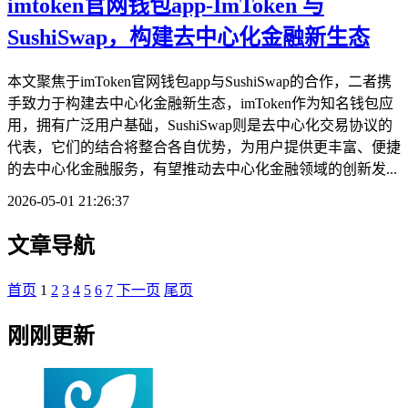
imtoken官网钱包app-ImToken 与
SushiSwap，构建去中心化金融新生态
本文聚焦于imToken官网钱包app与SushiSwap的合作，二者携
手致力于构建去中心化金融新生态，imToken作为知名钱包应
用，拥有广泛用户基础，SushiSwap则是去中心化交易协议的
代表，它们的结合将整合各自优势，为用户提供更丰富、便捷
的去中心化金融服务，有望推动去中心化金融领域的创新发...
2026-05-01 21:26:37
文章导航
首页
1
2
3
4
5
6
7
下一页
尾页
刚刚更新