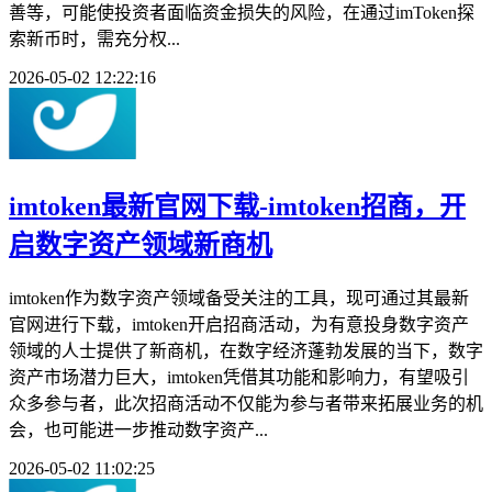
善等，可能使投资者面临资金损失的风险，在通过imToken探
索新币时，需充分权...
2026-05-02 12:22:16
imtoken最新官网下载-imtoken招商，开
启数字资产领域新商机
imtoken作为数字资产领域备受关注的工具，现可通过其最新
官网进行下载，imtoken开启招商活动，为有意投身数字资产
领域的人士提供了新商机，在数字经济蓬勃发展的当下，数字
资产市场潜力巨大，imtoken凭借其功能和影响力，有望吸引
众多参与者，此次招商活动不仅能为参与者带来拓展业务的机
会，也可能进一步推动数字资产...
2026-05-02 11:02:25