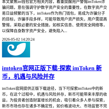
本文聚焦im钱包官方相关内容，着重提醒用户警惕imToken诈
骗问题，意在强调守护数字资产安全的重要性，在数字资产交
易日益频繁的当下，imToken作为热门钱包，易成为诈骗分子
的目标，诈骗手段多样，可能导致用户资产损失，用户需提高
警惕，采取必要的安全措施，如核实信息、使用安全网络等，
以保障自身数字资产安全，避免陷入...
2026-05-02 14:20:24
imtoken官网正版下载-探索 imToken 新
币，机遇与风险并存
imToken官网提供正版下载途径，当下可探索imToken中的新
币，在这个过程中，机遇与风险并存，新币可能带来丰厚的收
益，为投资者创造财富增长的机会，吸引着众多人参与探索，
新币市场也存在诸多不确定性，如价格波动大、市场监管不完