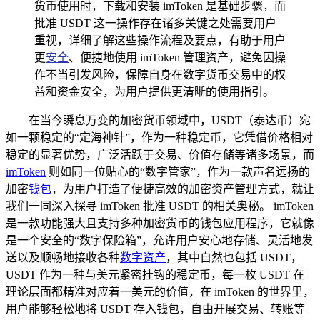
货币使用时，下载和安装 imToken 是基础步骤，而
批准 USDT 这一操作存在诸多关键之处需要用户
重视，详细了解这些操作流程及要点，有助于用户
更
安全
、便捷地使用 imToken 管理资产，避免因操
作不当引发风险，保障自身在数字货币交易中的权
益和资金安全，为用户提供更清晰的使用指引。
在当今瞬息万变的加密货币领域中，USDT（泰达币）宛
如一颗稳定的“定海神针”，作为一种稳定币，它凭借价格相对
稳定的显著优势，广泛活跃于交易、价值存储等诸多场景，而
imToken
则如同一位贴心的“数字管家”，作为一款声名远扬的
加密
钱包
，为用户打造了便捷高效的加密资产管理方式，就让
我们一同深入探寻 imToken 批准 USDT 的相关奥秘。 imToken
是一款功能强大且支持多种加密货币的钱包应用程序，它就像
是一个安全的“数字保险箱”，允许用户安心地存储、灵活地发
送以及顺畅地接收各种
数字资产
，其中自然也包括 USDT，
USDT 作为一种与美元紧密挂钩的稳定币，每一枚 USDT 在
理论层面都精准对应着一美元的价值，在 imToken 的世界里，
用户能够轻松地将 USDT 存入钱包，自由开展交易、转账等